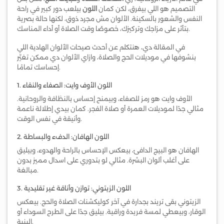
التصميم هو اللي بيفرق، لكن كمان
اللون
بيلعب دور كبير في راحة
النفس والشعور بالسكينة. الألوان مش مجرد ذوق، لكنها حالة بصرية
بتأثر على مزاجك وتركيزك، خصوصًا وقت الصلاة أو أداء المناسك.
في المقالة دي، هنتكلم عن أحدث صيحات الألوان الهادية اللي
بنشوفها في موديلات الحج والصلاة، وازاي الألوان دي ممكن تغيّر
إحساسك تمامًا.
1. اللون الأوف وايت: الصفاء والنقاء
الأوف وايت هو رمز للصفاء، وبيمنح إحساس بالنظافة والروحانية.
مثالي جدًا لموديلات العمرة أو صلاة الفجر. كمان بيدي إطلالة ناعمة
وأنيقة في نفس الوقت.
2. اللون الهافان: الدفء والبساطة
الهافان هو البيج الدافئ، بيعكس الإحساس بالراحة والهدوء، وبيليق
على أغلب ألوان البشرة. مثالي لو بتدوري على اسدال مميز بدون
مبالغة.
3. اللون الزيتوني: توازن وأناقة غير تقليدية
الزيتوني بقى تريند بجدارة في آخر كوليكشنات الصلاة والحج. بيعكس
الوقار، وبيعطي لمسة فريدة وراقية. بيليق جدًا على الطرح السوداء أو
البنية.