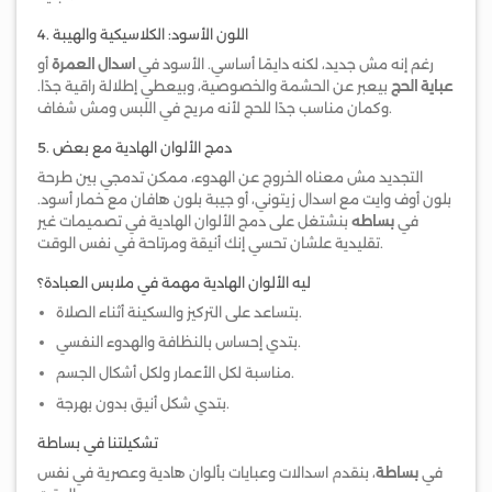
4. اللون الأسود: الكلاسيكية والهيبة
رغم إنه مش جديد، لكنه دايمًا أساسي. الأسود في
اسدال العمرة
أو
عباية الحج
بيعبر عن الحشمة والخصوصية، وبيعطي إطلالة راقية جدًا.
وكمان مناسب جدًا للحج لأنه مريح في اللبس ومش شفاف.
5. دمج الألوان الهادية مع بعض
التجديد مش معناه الخروج عن الهدوء، ممكن تدمجي بين طرحة
بلون أوف وايت مع اسدال زيتوني، أو جيبة بلون هافان مع خمار أسود.
في
بساطه
بنشتغل على دمج الألوان الهادية في تصميمات غير
تقليدية علشان تحسي إنك أنيقة ومرتاحة في نفس الوقت.
ليه الألوان الهادية مهمة في ملابس العبادة؟
بتساعد على التركيز والسكينة أثناء الصلاة.
بتدي إحساس بالنظافة والهدوء النفسي.
مناسبة لكل الأعمار ولكل أشكال الجسم.
بتدي شكل أنيق بدون بهرجة.
تشكيلتنا في بساطة
في
بساطة
، بنقدم اسدالات وعبايات بألوان هادية وعصرية في نفس