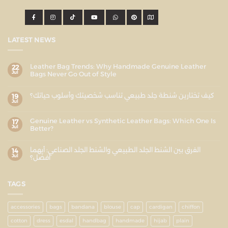
LATEST NEWS
Leather Bag Trends: Why Handmade Genuine Leather
22
Jul
Bags Never Go Out of Style
كيف تختارين شنطة جلد طبيعي تناسب شخصيتك وأسلوب حياتك؟
19
Jul
Genuine Leather vs Synthetic Leather Bags: Which One Is
17
Jul
Better?
الفرق بين الشنط الجلد الطبيعي والشنط الجلد الصناعي: أيهما
14
Jul
أفضل؟
TAGS
accessories
bags
bandana
blouse
cap
cardigan
chiffon
cotton
dress
esdal
handbag
handmade
hijab
plain