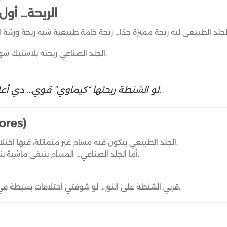
1) الريحة… أ
الجلد الصناعي ريحته بلاستيك شوية، وممكن تكون قوية ونافذة.
لو الشنطة ريحتها “كيماوي” قوي… دي أعلى نسبة إنها صناعي.
2) شكل المسام
الجلد الطبيعي بيكون فيه مسام غير متماثلة، فيها اختلاف طبيعي بين كل جزء والتاني.
أما الجلد الصناعي… المسام بتبقى ماشية بنقشة ثابتة مكررة بنفس الشكل.
قربي الشنطة على النور… لو شوفتي اختلافات بسيطة في النقشة، ده غالبًا جلد طبيعي.