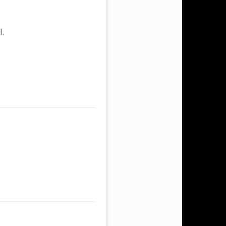
الجلد الطبيعي ليه ريحة مميزة جدًا… ريحة خامة طبيعية شبه ريحة ورشة الجلود أو الريحة الترابية الدافية.