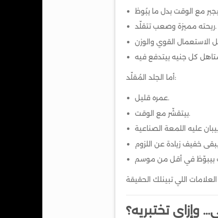
ريحته مميزة وصعب تتقلّد.
أما الجلد المُقلّد:
عمره قليل.
بيتقشّر مع الوقت.
ي… وإزاي تختبريه؟