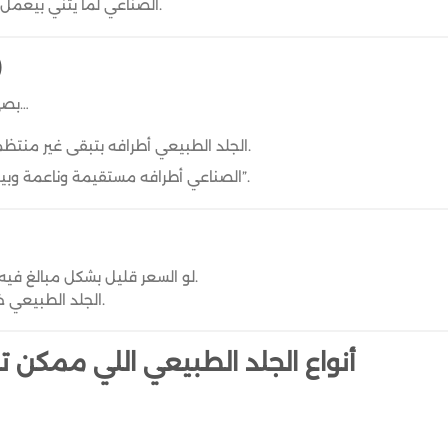
الصناعي لما يتني بيعمل علامة واضحة غالبًا مبتروحش.
6
بصي على طرف الشنطة أو الحزام…
الجلد الطبيعي أطرافه بتبقى غير منتظمة شوية ومش ناعمة قوي.
الصناعي أطرافه مستقيمة وناعمة وبيبقى شكله “مقطوع ماكينة”.
لو السعر قليل بشكل مبالغ فيه… يبقى بنسبة 99% جلد مُقلّد.
الجلد الطبيعي خامته غالية وشغله بياخد وقت.
أنواع الجلد الطبيعي اللي ممكن 