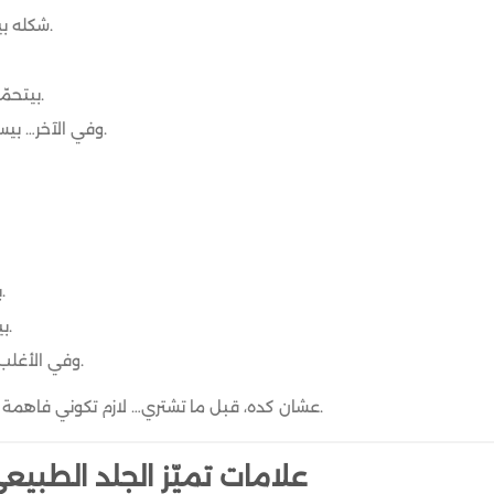
شكله بيجبر مع الوقت بدل ما يبُوظ.
بيتحمّل الاستعمال القوي والوزن.
وفي الآخر… بيستاهل كل جنيه بيتدفع فيه.
بيبان عليه اللمعة الصناعية.
بيبقى خفيف زيادة عن اللزوم.
وفي الأغلب بيبوّظ في أقل من موسم.
عشان كده، قبل ما تشتري… لازم تكوني فاهمة العلامات اللي تبينلك الحقيقة.
علامات تميّز الجلد الطبيع