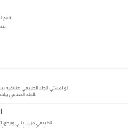
ناعم لكن فيه حبة خشونة بسيطة.
بتحسي إنه “دافي” لما تلمسيه.
لو لمستي الجلد الطبيعي هتلاقيه بيسخن على طول من حرارة إيدك.
الجلد الصناعي بياخد وقت أطول، وتحسيه بارد ثابت.
5
الطبيعي مرن… يتني ويرجع، لكن مش بيعمل كسرات جامدة.