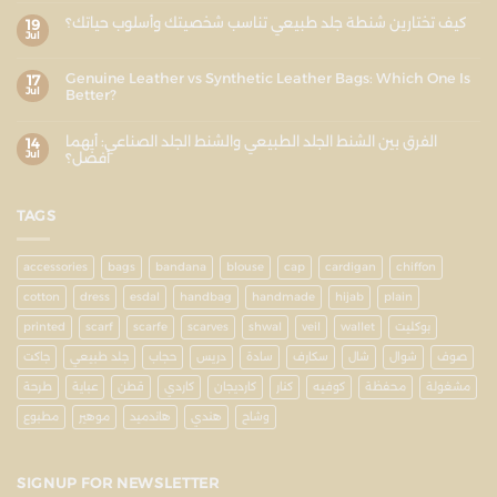
كيف تختارين شنطة جلد طبيعي تناسب شخصيتك وأسلوب حياتك؟
19
Jul
Genuine Leather vs Synthetic Leather Bags: Which One Is
17
Jul
Better?
الفرق بين الشنط الجلد الطبيعي والشنط الجلد الصناعي: أيهما
14
Jul
أفضل؟
TAGS
accessories
bags
bandana
blouse
cap
cardigan
chiffon
cotton
dress
esdal
handbag
handmade
hijab
plain
بوكليت
wallet
veil
shwal
scarves
scarfe
scarf
printed
صوف
شوال
شال
سكارف
سادة
دريس
حجاب
جلد طبيعي
جاكت
مشغولة
محفظة
كوفيه
كنار
كارديجان
كاردي
قطن
عباية
طرحة
وشاح
هندي
هاندميد
موهير
مطبوع
SIGNUP FOR NEWSLETTER