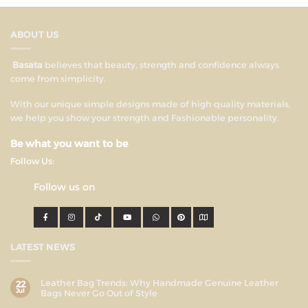
ABOUT US
Basata
believes that beauty, strength and confidence always
come from simplicity.
With our unique simple designs made of high quality materials,
we help you show your strength and Fashionable personality.
Be what you want to be
Follow Us:
Follow us on
LATEST NEWS
Leather Bag Trends: Why Handmade Genuine Leather
22
Jul
Bags Never Go Out of Style