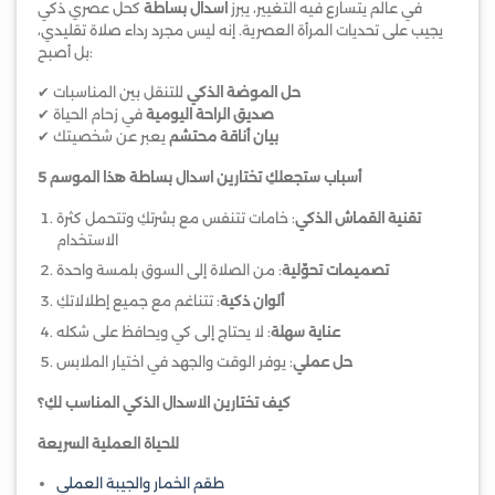
في عالم يتسارع فيه التغيير، يبرز
اسدال بساطة
كحل عصري ذكي
يجيب على تحديات المرأة العصرية. إنه ليس مجرد رداء صلاة تقليدي،
بل أصبح:
حل الموضة الذكي
للتنقل بين المناسبات
✔
صديق الراحة اليومية
في زحام الحياة
✔
بيان أناقة محتشم
يعبر عن شخصيتك
✔
5 أسباب ستجعلكِ تختارين اسدال بساطة هذا الموسم
تقنية القماش الذكي
: خامات تتنفس مع بشرتكِ وتتحمل كثرة
الاستخدام
تصميمات تحوّلية
: من الصلاة إلى السوق بلمسة واحدة
ألوان ذكية
: تتناغم مع جميع إطلالاتكِ
عناية سهلة
: لا يحتاج إلى كي ويحافظ على شكله
حل عملي
: يوفر الوقت والجهد في اختيار الملابس
كيف تختارين الاسدال الذكي المناسب لكِ؟
للحياة العملية السريعة
طقم الخمار والجيبة العملي