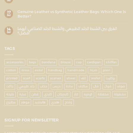
Jul
Genuine Leather vs Synthetic Leather Bags: Which One Is
17
Jul
Better?
الفرق بين الشنط الجلد الطبيعي والشنط الجلد الصناعي: أيهما
14
Jul
أفضل؟
TAGS
accessories
bags
bandana
blouse
cap
cardigan
chiffon
cotton
dress
esdal
handbag
handmade
hijab
plain
بوكليت
wallet
veil
shwal
scarves
scarfe
scarf
printed
صوف
شوال
شال
سكارف
سادة
دريس
حجاب
جلد طبيعي
جاكت
مشغولة
محفظة
كوفيه
كنار
كارديجان
كاردي
قطن
عباية
طرحة
وشاح
هندي
هاندميد
موهير
مطبوع
SIGNUP FOR NEWSLETTER