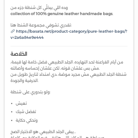
وده اللي بيخلّي كل شنطة جزء من
collection of 100% genuine leather handmade bags
.
تقدري تشوفي مجموعة الشنط هنا:
https://basata.net/product-category/pure-leather-bags/?
v=2a6a84e9e444
الخلاصة
من أيام الفراعنة لحد النهارده، الجلد الطبيعي فضل خامة لها قيمة،
مش بس علشان قوته، لكن علشان إحساسه وأصالته.
شنطة الجلد الطبيعي مش مجرد موضة، دي امتداد لتاريخ طويل من
الحرفية والجودة.
ولو بتدوري على شنطة:
تعيش
تفضل شيك
وتحكي حكاية
يبقى الجلد الطبيعي هو الاختيار الصح…
وبساطة هي المكان اللي هتلاقي فيه الحكاية دي كاملة.