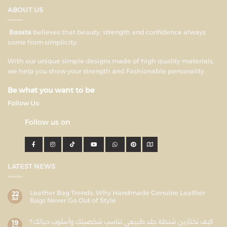
ABOUT US
Basata
believes that beauty, strength and confidence always
come from simplicity.
With our unique simple designs made of high quality materials,
we help you show your strength and Fashionable personality.
Be what you want to be
Follow Us:
Follow us on
LATEST NEWS
Leather Bag Trends: Why Handmade Genuine Leather
22
Jul
Bags Never Go Out of Style
كيف تختارين شنطة جلد طبيعي تناسب شخصيتك وأسلوب حياتك؟
19