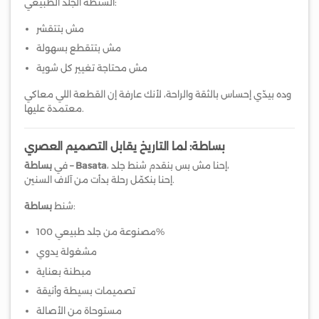
الشنطة الجلد الطبيعي:
مش بتتقشر
مش بتتقطع بسهولة
مش محتاجة تغيير كل شوية
وده بيدّي إحساس بالثقة والراحة، لأنك عارفة إن القطعة اللي معاكي
معتمدة عليها.
بساطة: لما التاريخ يقابل التصميم العصري
، إحنا مش بس بنقدم شنط جلد،
بساطة – Basata
في
إحنا بنكمّل رحلة بدأت من آلاف السنين.
:
شنط
بساطة
مصنوعة من جلد طبيعي 100%
مشغولة يدوي
مبطنة بعناية
تصميمات بسيطة وأنيقة
مستوحاة من الأصالة