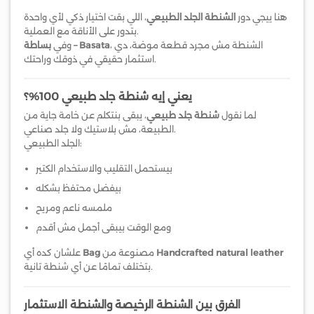
هنا ييجي دور
الشنطة الجلد الطبيعي
، اللي بقت اختيار ذكي لأي واحدة
بتدور على الأناقة مع العملية.
، الشنطة مش مجرد قطعة موضة، دي
بساطة – Basata
وفي
استثمار حقيقي في ذوقك وراحتك.
يعني إيه شنطة جلد طبيعي 100%؟
لما نقول
شنطة جلد طبيعي
، يبقى بنتكلم عن خامة جاية من
الطبيعة، مش بلاستيك ولا جلد صناعي.
الجلد الطبيعي:
بيستحمل التقليب والاستخدام الكتير
بيفضل محتفظ بشكله
ملمسه ناعم ومريح
ومع الوقت بيبقى أجمل مش أقدم
Handcrafted natural leather
مصنوعة من
Bag
علشان كده أي
بتختلف تمامًا عن أي شنطة تانية.
الفرق بين الشنطة الرخيصة والشنطة الاستثمار