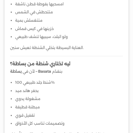
امسحيها بفوطة قطن ناشفة
متتحطش في الشمس
متتغسلش بمية
خزينها في كيس قماش
ولو اتبلت، سيبيها تنشف طبيعي
العناية البسيطة بتخلي الشنطة تعيش سنين.
ليه تختاري شنطة من بساطة؟
بنقدّم:
بساطة – Basata
لأن في
شنط جلد طبيعي 100%
بحفر هاند ميد
مشغولة يدوي
مبطنة قطيفة
تقفيل قوي
وتصميمات تناسب كل الأذواق