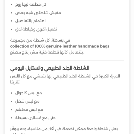
كل قطعة ليها روح
مفيش شنطتين شبه بعض
اهتمام بالتفاصيل
تقفيل أقوى وخياطة أدق
في
بساطة
، كل شنطة من مجموعة
collection of 100% genuine leather handmade bags
بتتعامل كأنها قطعة فنية مش إنتاج مصنع.
الشنطة الجلد الطبيعي والستايل اليومي
الميزة الكبيرة في الشنطة الجلد الطبيعي إنها بتمشي مع كل اللبس
تقريبًا:
مع لبس كاجوال
مع لبس شغل
مع لبس محتشم
حتى مع فساتين بسيطة
يعني شنطة واحدة ممكن تخدمك في أكتر من مناسبة، وده بيوفّر