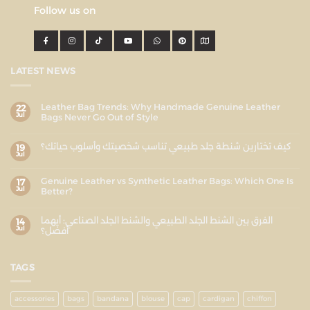
Follow us on
LATEST NEWS
Leather Bag Trends: Why Handmade Genuine Leather
22
Jul
Bags Never Go Out of Style
كيف تختارين شنطة جلد طبيعي تناسب شخصيتك وأسلوب حياتك؟
19
Jul
Genuine Leather vs Synthetic Leather Bags: Which One Is
17
Jul
Better?
الفرق بين الشنط الجلد الطبيعي والشنط الجلد الصناعي: أيهما
14
Jul
أفضل؟
TAGS
accessories
bags
bandana
blouse
cap
cardigan
chiffon