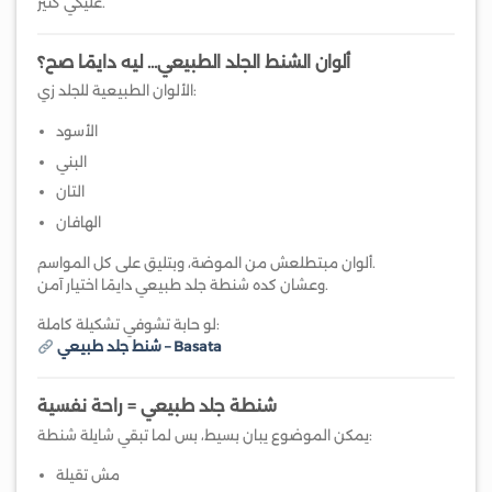
عليكي كتير.
ألوان الشنط الجلد الطبيعي… ليه دايمًا صح؟
الألوان الطبيعية للجلد زي:
الأسود
البني
التان
الهافان
ألوان مبتطلعش من الموضة، وبتليق على كل المواسم.
وعشان كده شنطة جلد طبيعي دايمًا اختيار آمن.
لو حابة تشوفي تشكيلة كاملة:
شنط جلد طبيعي – Basata
شنطة جلد طبيعي = راحة نفسية
يمكن الموضوع يبان بسيط، بس لما تبقي شايلة شنطة:
مش تقيلة