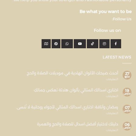
Be what you want to be
Follow Us:
Follow us on
LATEST NEWS
أحدث صيحات الألوان الهادية في موديلات الصلاة والحج
27
مايو
التعليقات
اختاري اسدالك المثالي بألوان هادئة تعكس جمالكِ
19
مارس
التعليقات
رمضان وأناقة: اختاري اسدالك المثالي لأجواء روحانية لا تُنسى
07
مارس
التعليقات
دليلك لاختيار أفضل اسدال للصلاة والحج والعمرة
06
مارس
التعليقات