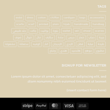
TAGS
esdal
dress
cotton
chiffon
cardigan
bags
accessories
scarfe
scarf
printed
plain
hijab
handmade
handbag
scarves
shwal
veil
wallet
بلوزة
بوكليت
جاكت
جلد طبيعي
جيبة
حجاب
خمار
دريس
سادة
سكارف
شال
شوال
صوف
طرحة
عباية
قطن
كاردي
كارديجان
كنار
كوفيه
محفظة
مشغولة
مطبوع
موهير
هاندميد
هندي
وشاح
SIGNUP FOR NEWSLETTER
Lorem ipsum dolor sit amet, consectetuer adipiscing elit, sed
diam nonummy nibh euismod tincidunt ut laoreet.
(insert contact form here)