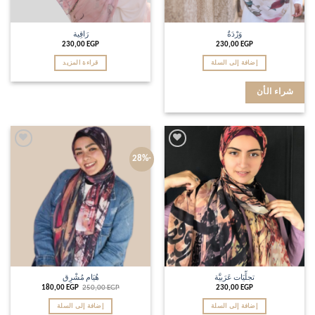
وَرْدَةٌ
رَاقِية
230,00
EGP
230,00
EGP
إضافة إلى السلة
قراءة المزيد
شراء الأن
Add to
Add to
-28%
wishlist
wishlist
تجلِّيَات عَرَبيَّة
هُيَام مُشْرِق
180,00
EGP
250,00
EGP
230,00
EGP
إضافة إلى السلة
إضافة إلى السلة