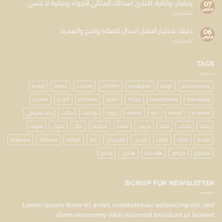
رمضان وأناقة: اختاري اسدالك المثالي لأجواء روحانية لا تُنسى
07
مارس
التعليقات
دليلك لاختيار أفضل اسدال للصلاة والحج والعمرة
06
مارس
التعليقات
TAGS
esdal
dress
cotton
chiffon
cardigan
bags
accessories
scarfe
scarf
printed
plain
hijab
handmade
handbag
scarves
shwal
veil
wallet
بلوزة
بوكليت
جاكت
جلد طبيعي
جيبة
حجاب
خمار
دريس
سادة
سكارف
شال
شوال
صوف
طرحة
عباية
قطن
كاردي
كارديجان
كنار
كوفيه
محفظة
مشغولة
مطبوع
موهير
هاندميد
هندي
وشاح
SIGNUP FOR NEWSLETTER
Lorem ipsum dolor sit amet, consectetuer adipiscing elit, sed
diam nonummy nibh euismod tincidunt ut laoreet.