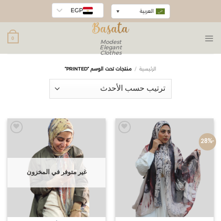
EGP
العربية
0
Modest
Elegant
Clothes
الرئيسية
/
منتجات تحت الوسم “PRINTED”
Add to
Add to
-28%
wishlist
wishlist
غير متوفر في المخزون