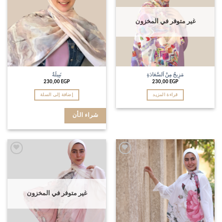
غير متوفر في المخزون
مَزِيجُ مِنْ اَلسَّعَادَةِ
نَبِيلَةٌ
230,00
EGP
230,00
EGP
قراءة المزيد
إضافة إلى السلة
شراء الأن
Add to
Add to
wishlist
wishlist
غير متوفر في المخزون