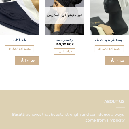
wishlist
wishlist
wishlist
غير متوفر في المخزون
بونيه قطن بدون خياطة
رقابية رياضية
باندانا كاب
140,00
EGP
تحديد أحد الخيارات
تحديد أحد الخيارات
قراءة المزيد
شراء الأن
شراء الأن
ABOUT US
believes that beauty, strength and confidence always
Basata
come from simplicity.