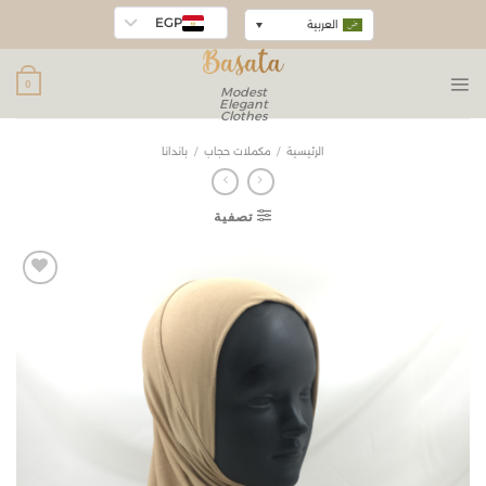
EGP
العربية
0
Modest
Elegant
Clothes
الرئيسية
/
مكملات حجاب
/
باندانا
تصفية
Add to
wishlist