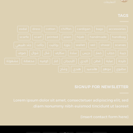
التعليقات
TAGS
esdal
dress
cotton
chiffon
cardigan
bags
accessories
scarfe
scarf
printed
plain
hijab
handmade
handbag
scarves
shwal
veil
wallet
بلوزة
بوكليت
جاكت
جلد طبيعي
جيبة
حجاب
خمار
دريس
سادة
سكارف
شال
شوال
صوف
طرحة
عباية
قطن
كاردي
كارديجان
كنار
كوفيه
محفظة
مشغولة
مطبوع
موهير
هاندميد
هندي
وشاح
SIGNUP FOR NEWSLETTER
Lorem ipsum dolor sit amet, consectetuer adipiscing elit, sed
diam nonummy nibh euismod tincidunt ut laoreet.
(insert contact form here)