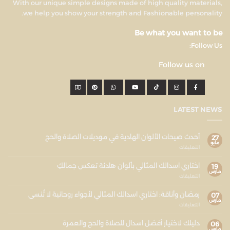
With our unique simple designs made of high quality materials,
we help you show your strength and Fashionable personality.
Be what you want to be
Follow Us:
Follow us on
LATEST NEWS
أحدث صيحات الألوان الهادية في موديلات الصلاة والحج
27
مايو
التعليقات
اختاري اسدالك المثالي بألوان هادئة تعكس جمالكِ
19
مارس
التعليقات
رمضان وأناقة: اختاري اسدالك المثالي لأجواء روحانية لا تُنسى
07
مارس
التعليقات
دليلك لاختيار أفضل اسدال للصلاة والحج والعمرة
06
مارس