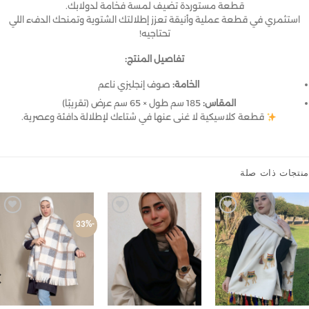
قطعة مستوردة تضيف لمسة فخامة لدولابك.
استثمري في قطعة عملية وأنيقة تعزز إطلالتك الشتوية وتمنحك الدفء اللي
تحتاجيه!
تفاصيل المنتج:
الخامة:
صوف إنجليزي ناعم
المقاس:
185 سم طول × 65 سم عرض (تقريبًا)
قطعة كلاسيكية لا غنى عنها في شتاءك لإطلالة دافئة وعصرية.
تجات ذات صلة
Add to
Add to
Add to
-33%
wishlist
wishlist
wishlist