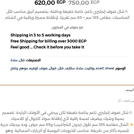
620,00
750,00
EGP
EGP
⎘ شال صوف إنجليزي ناعم، خامة خفيفة ودافئة، بتصميم أنيق مناسب لكل
المناسبات. مقاس 185 سم × 65 سم تقريبًا، لإطلالة مميزة وراقية في الشتاء.
غير متوفر في المخزون
Shipping in 3 to 5 working days
Free Shipping for billing over 3000 EGP
Feel good … Check it before you take it
التصنيفات:
شال
,
سادة
الوسوم:
shwal
,
scarf
,
بوكليت
,
سادة
,
سكارف
,
شال
,
شوال
,
صوف
,
كوفيه
,
موهير
,
وشاح
وصف
جعات (0)
 شال صوف إنجليزي ناعم بخامة خفيفة لكن بيدفي في الأوقات الباردة. تصميم
بسيط وشيك بيضيف لمسة راقية لأي إطلالة سواء كاجوال أو كلاسيك.
الشال مقاسه 185 سم طول (بدون الشراشيب) و65 سم عرض، وده بيديلك حرية
تلبسيه بأكتر من طريقة. مناسب للخروجات اليومية أو الزيارات المسائية، وهو