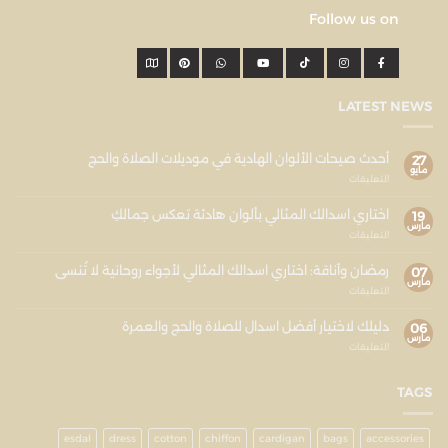
Follow us on
LATEST NEWS
أحدث صيحات الألوان الهادية في موديلات الصلاة والحج
27
مايو
التعليقات
اختاري اسدالك المثالي بألوان هادئة تعكس جمالكِ
19
مارس
التعليقات
رمضان وأناقة: اختاري اسدالك المثالي لأجواء روحانية لا تُنسى
07
مارس
التعليقات
دليلك لاختيار أفضل اسدال للصلاة والحج والعمرة
06
مارس
التعليقات
TAGS
esdal
dress
cotton
chiffon
cardigan
bags
accessories