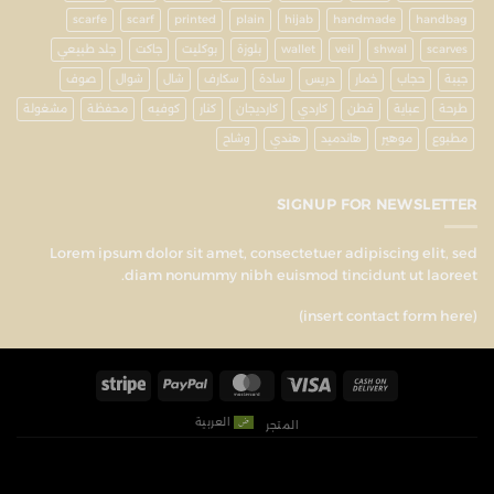
scarfe
scarf
printed
plain
hijab
handmade
handbag
scarves
shwal
veil
wallet
بلوزة
بوكليت
جاكت
جلد طبيعي
جيبة
حجاب
خمار
دريس
سادة
سكارف
شال
شوال
صوف
طرحة
عباية
قطن
كاردي
كارديجان
كنار
كوفيه
محفظة
مشغولة
مطبوع
موهير
هاندميد
هندي
وشاح
SIGNUP FOR NEWSLETTER
Lorem ipsum dolor sit amet, consectetuer adipiscing elit, sed
diam nonummy nibh euismod tincidunt ut laoreet.
(insert contact form here)
العربية
المتجر