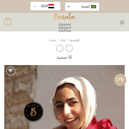
EGP
العربية
0
Modest
Elegant
Clothes
الرئيسية
/
شال
/
سادة
تصفية
-17%
Add to
wishlist