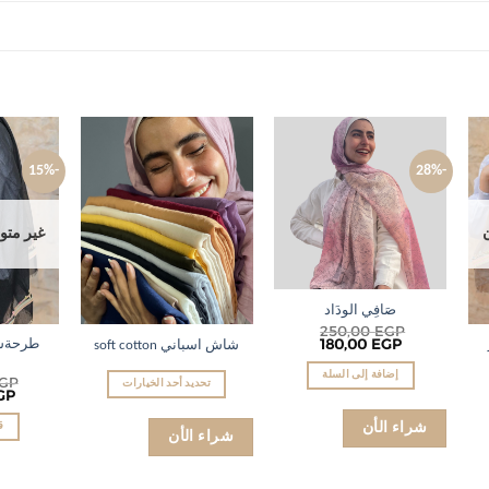
-15%
-28%
Add to
Add to
Ad
wishlist
wishlist
wis
غير متو
صَافِي الودَاد
250,00
EGP
180,00
EGP
طرحةشا
شاش اسباني soft cotton
إضافة إلى السلة
GP
تحديد أحد الخيارات
GP
ق
شراء الأن
شراء الأن