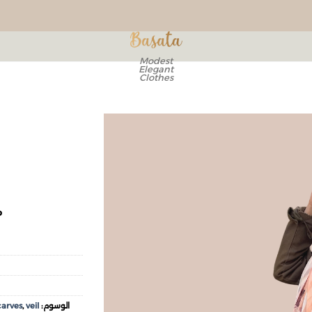
Modest
Elegant
Clothes
Add to
wishlist
P
الوسوم:
veil
,
carves