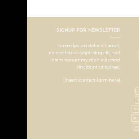
SIGNUP FOR NEWSLETTER
Lorem ipsum dolor sit amet,
consectetuer adipiscing elit, sed
diam nonummy nibh euismod
tincidunt ut laoreet.
(insert contact form here)
ة
حة
كنار
ع