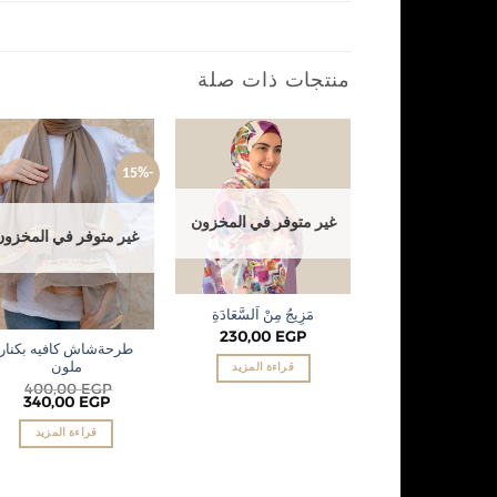
منتجات ذات صلة
-15%
d to
Add to
hlist
wishlist
غير متوفر في المخزون
غير متوفر في المخزون
مَزِيجُ مِنْ اَلسَّعَادَةِ
230,00
EGP
طرحةشاش كافيه بكنار
ملون
قراءة المزيد
400,00
EGP
340,00
EGP
قراءة المزيد