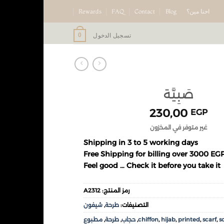
احنا مين؟
Blog
Contact
FAQ
Rewards
تسجيل الدخول
0
صَبِيَّة
230,00
EGP
غير متوفر في المخزون
Shipping in 3 to 5 working days
Free Shipping for billing over 3000 EG
Feel good … Check it before you take it
رمز المنتج:
A2312
التصنيفات:
طرحة
,
شيفون
s
,
scarf
,
printed
,
hijab
,
chiffon
,
حجاب
,
طرحة
,
مطبوع