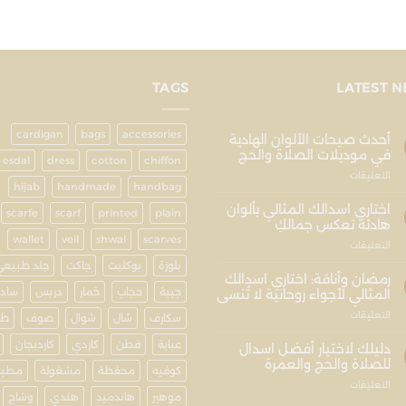
TAGS
LATEST 
cardigan
bags
accessories
أحدث صيحات الألوان الهادية
في موديلات الصلاة والحج
esdal
dress
cotton
chiffon
التعليقات
hijab
handmade
handbag
اختاري اسدالك المثالي بألوان
scarfe
scarf
printed
plain
هادئة تعكس جمالكِ
wallet
veil
shwal
scarves
التعليقات
بلوزة
بوكليت
جاكت
جلد طبيعي
رمضان وأناقة: اختاري اسدالك
جيبة
حجاب
خمار
دريس
ساد
المثالي لأجواء روحانية لا تُنسى
التعليقات
سكارف
شال
شوال
صوف
طر
عباية
قطن
كاردي
كارديجان
دليلك لاختيار أفضل اسدال
للصلاة والحج والعمرة
كوفيه
محفظة
مشغولة
مطبو
التعليقات
موهير
هاندميد
هندي
وشاح