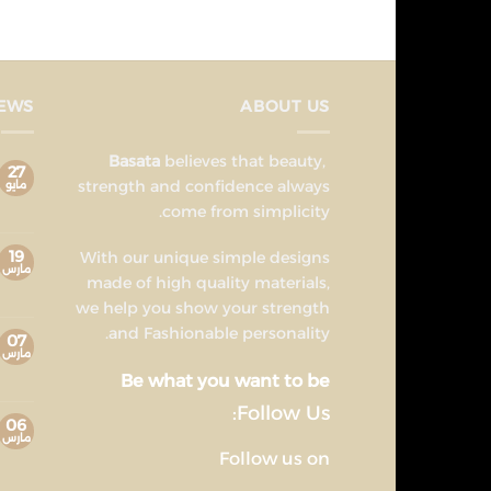
NEWS
ABOUT US
believes that beauty,
Basata
27
strength and confidence always
مايو
come from simplicity.
19
With our unique simple designs
مارس
made of high quality materials,
we help you show your strength
and Fashionable personality.
07
مارس
Be what you want to be
Follow Us:
06
مارس
Follow us on