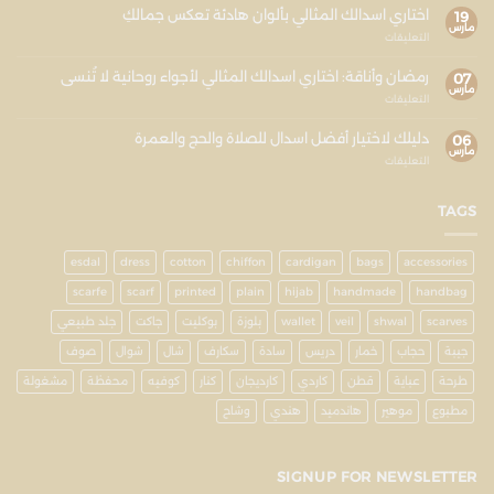
اختاري اسدالك المثالي بألوان هادئة تعكس جمالكِ
19
مارس
التعليقات
رمضان وأناقة: اختاري اسدالك المثالي لأجواء روحانية لا تُنسى
07
مارس
التعليقات
دليلك لاختيار أفضل اسدال للصلاة والحج والعمرة
06
مارس
التعليقات
TAGS
esdal
dress
cotton
chiffon
cardigan
bags
accessories
scarfe
scarf
printed
plain
hijab
handmade
handbag
scarves
shwal
veil
wallet
بلوزة
بوكليت
جاكت
جلد طبيعي
جيبة
حجاب
خمار
دريس
سادة
سكارف
شال
شوال
صوف
طرحة
عباية
قطن
كاردي
كارديجان
كنار
كوفيه
محفظة
مشغولة
مطبوع
موهير
هاندميد
هندي
وشاح
SIGNUP FOR NEWSLETTER