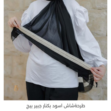
طرحةشاش اسود بكنار جبير بيج