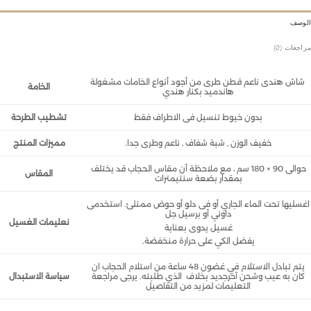
وصف
جعات (0)
اش هندى ناعم قطن طرى من أجود أنواع الخامات مشغولة
الخامة
هاندميد بكنار هندي
بدون خيوط تنسيل فى الاطراف فقط
تشطيب الطرحة
خفيف الوزن , شبة شفاف , ناعم وطرى جدا.
مميزات المنتج
حوالى 90 × 180 سم ، مع ملاحظة أن مقاس الحجاب قد يختلف
المقاس
بمقدار بضعة سنتيمترات
سليها تحت الماء الجاري أو فى دلو أو حوض ممتلئ. استخدمى
داوني أو برسيل جل
نعليمات الغسيل
غسيل يدوى بعناية
يفضل الكي على حرارة منخفضة.
يتم تبادل الاستلام في غضون 48 ساعة من استلام الحجاب ان
ان به عيب وشحن آخرجديد بخلاف الذي طلبته. يرجى مراجعة
سياسة الاستبدال
التعليمات لمزيد من التفاصيل