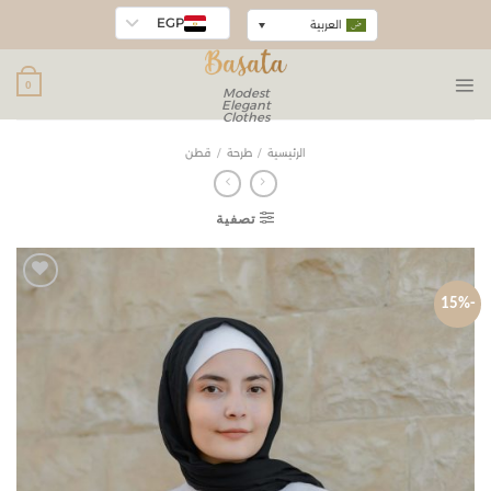
EGP
العربية
0
Modest
Elegant
Clothes
الرئيسية
/
طرحة
/
قطن
تصفية
-15%
Add to
wishlist