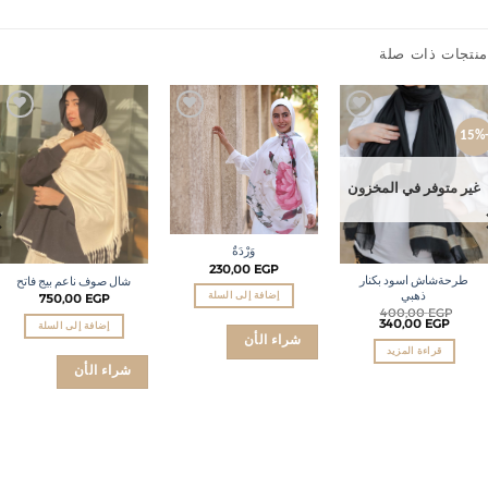
تجات ذات صلة
Add to
Add to
Add to
wishlist
wishlist
wishlist
ير متوفر في المخزون
وَرْدَةٌ
230,00
EGP
طرحةشاش اسود بكنار
شال صوف ناعم بيج فاتح
ذهبي
750,00
EGP
إضافة إلى السلة
400,00
EGP
340,00
EGP
إضافة إلى السلة
شراء الأن
قراءة المزيد
شراء الأن