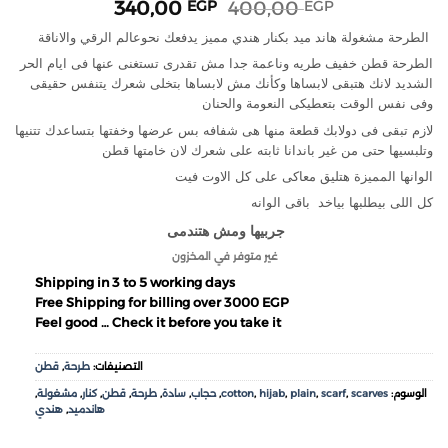
340,00
400,00
EGP
EGP
الطرحة مشغولة هاند ميد بكنار هندي مميز يدفعك نحوعالم الرقي والاناقة
الطرحة قطن خفيف طريه وناعمة جدا مش تقدرى تستغنى عنها فى ايام الحر
الشديد لانك هتبقى لابساها وكأنك مش لابساها بتخلى شعرك يتنفس حقيقى
وفى نفس الوقت بتعطيكى النعومة والحنان
لازم تبقى فى دولابك قطعة منها هى شفافه بس عرضها وخفتها بتساعدك تتنيها
وتلبسيها حتى من غير باندانا ثابته على شعرك لان خامتها قطن
الوانها المميزة هتليق معاكى على كل الاوت فيت
كل اللى بيطلبها بياخد باقى الوانه
جربيها ومش هتندمى
غير متوفر في المخزون
Shipping in 3 to 5 working days
Free Shipping for billing over 3000 EGP
Feel good … Check it before you take it
التصنيفات:
طرحة
,
قطن
الوسوم:
scarves
,
scarf
,
plain
,
hijab
,
cotton
,
حجاب
,
سادة
,
طرحة
,
قطن
,
كنار
,
مشغولة
,
هاندميد
,
هندي