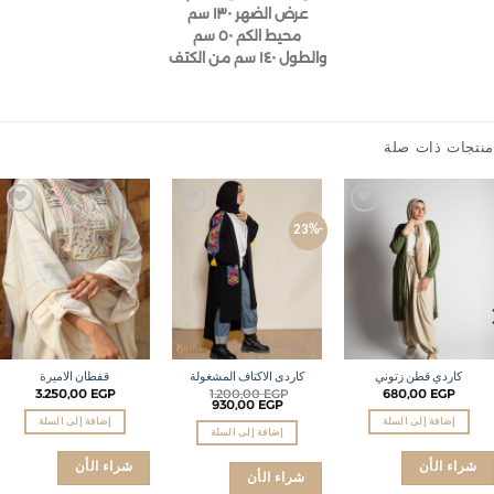
عرض الضهر ١٣٠ سم
محيط الكم ٥٠ سم
والطول ١٤٠ سم من الكتف
تجات ذات صلة
Add to
Add to
Add to
-23%
wishlist
wishlist
wishlist
كاردي قطن زتوني
كاردى الاكتاف المشغولة
قفطان الاميرة
3.250,00
EGP
1.200,00
EGP
680,00
EGP
930,00
EGP
إضافة إلى السلة
إضافة إلى السلة
إضافة إلى السلة
شراء الأن
شراء الأن
شراء الأن