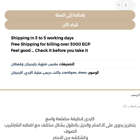
إضافة إلى السلة
شراء الأن
Shipping in 3 to 5 working days
Free Shipping for billing over 3000 EGP
Feel good … Check it before you take it
التصنيفات:
ملابس شتوية
,
جارديجان وقفطان
الوسوم:
dress
,
cardigan
,
جاكت
,
دريس
,
عباية
,
كاردي
,
كارديجان
وصف
جعات (0)
كاردى قطيفة مضلعة واسع
بتطريز يدوى على الاكمام والديل بالطول بشكل مختلف مع اضافه الشراشيب
الصوف
وكشكشه من الامام