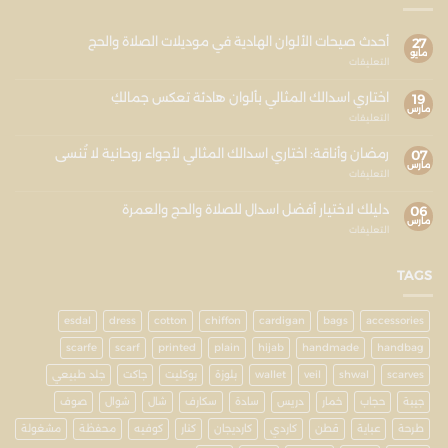
أحدث صيحات الألوان الهادية في موديلات الصلاة والحج
27
مايو
التعليقات
اختاري اسدالك المثالي بألوان هادئة تعكس جمالكِ
19
مارس
التعليقات
رمضان وأناقة: اختاري اسدالك المثالي لأجواء روحانية لا تُنسى
07
مارس
التعليقات
دليلك لاختيار أفضل اسدال للصلاة والحج والعمرة
06
مارس
التعليقات
TAGS
esdal
dress
cotton
chiffon
cardigan
bags
accessories
scarfe
scarf
printed
plain
hijab
handmade
handbag
scarves
shwal
veil
wallet
بلوزة
بوكليت
جاكت
جلد طبيعي
جيبة
حجاب
خمار
دريس
سادة
سكارف
شال
شوال
صوف
طرحة
عباية
قطن
كاردي
كارديجان
كنار
كوفيه
محفظة
مشغولة