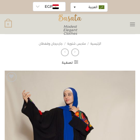
EGP
العربية
0
Modest
Elegant
Clothes
الرئيسية
/
ملابس شتوية
/
جارديجان وقفطان
تصفية
Add to
wishlist