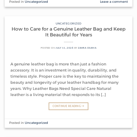
Posted in
Uncategorized
Leave a comment
UNCATEGORIZED
How to Care for a Genuine Leather Bag and Keep
It Beautiful for Years
POSTED ON
JULY 11, 2026
BY
ZAHRA OSAMA
A genuine leather bag is more than just a fashion
accessory. It is an investment in quality, durability, and
timeless style. Proper care is the key to maintaining the
beauty and longevity of your leather handbag for many
years. Why Leather Bags Need Special Care Natural
leather is a living material that responds to its […]
CONTINUE READING
→
Posted in
Uncategorized