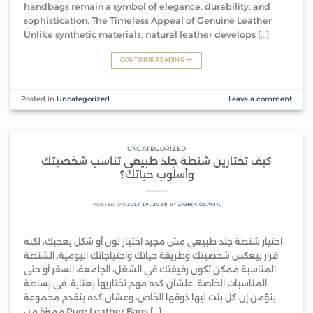
handbags remain a symbol of elegance, durability, and
sophistication. The Timeless Appeal of Genuine Leather
Unlike synthetic materials, natural leather develops […]
CONTINUE READING
→
Posted in
Uncategorized
Leave a comment
UNCATEGORIZED
كيف تختارين شنطة جلد طبيعي تناسب شخصيتك
وأسلوب حياتك؟
POSTED ON
JULY 19, 2026
BY
ZAHRA OSAMA
اختيار شنطة جلد طبيعي مش مجرد اختيار لون أو شكل يعجبك، لكنه
قرار بيعكس شخصيتك وطريقة حياتك واحتياجاتك اليومية. الشنطة
المناسبة ممكن تكون رفيقتك في الشغل، الجامعة، السفر أو حتى
المناسبات الخاصة، علشان كده مهم تختاريها بعناية. في بساطة
بنؤمن إن كل بنت ليها ذوقها الخاص، وعشان كده بنقدم مجموعة
مميزة من Pure Leather Bags […]