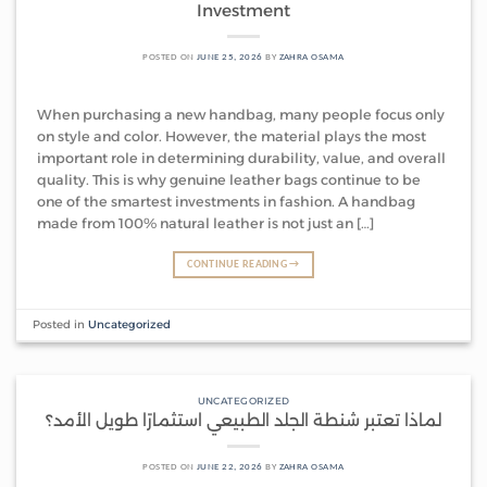
Investment
POSTED ON
JUNE 25, 2026
BY
ZAHRA OSAMA
When purchasing a new handbag, many people focus only
on style and color. However, the material plays the most
important role in determining durability, value, and overall
quality. This is why genuine leather bags continue to be
one of the smartest investments in fashion. A handbag
made from 100% natural leather is not just an […]
CONTINUE READING
→
Posted in
Uncategorized
UNCATEGORIZED
لماذا تعتبر شنطة الجلد الطبيعي استثمارًا طويل الأمد؟
POSTED ON
JUNE 22, 2026
BY
ZAHRA OSAMA