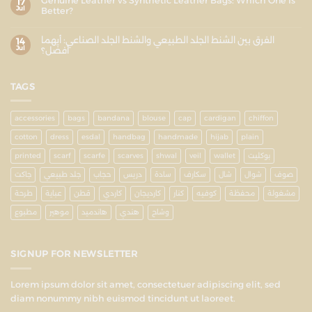
Genuine Leather vs Synthetic Leather Bags: Which One Is
17
Jul
Better?
الفرق بين الشنط الجلد الطبيعي والشنط الجلد الصناعي: أيهما
14
Jul
أفضل؟
TAGS
accessories
bags
bandana
blouse
cap
cardigan
chiffon
cotton
dress
esdal
handbag
handmade
hijab
plain
printed
scarf
scarfe
scarves
shwal
veil
wallet
بوكليت
صوف
شوال
شال
سكارف
سادة
دريس
حجاب
جلد طبيعي
جاكت
مشغولة
محفظة
كوفيه
كنار
كارديجان
كاردي
قطن
عباية
طرحة
وشاح
هندي
هاندميد
موهير
مطبوع
SIGNUP FOR NEWSLETTER
Lorem ipsum dolor sit amet, consectetuer adipiscing elit, sed
diam nonummy nibh euismod tincidunt ut laoreet.