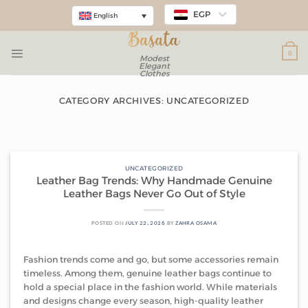
EGP
English
0
Modest
Elegant
Clothes
CATEGORY ARCHIVES:
UNCATEGORIZED
UNCATEGORIZED
Leather Bag Trends: Why
Handmade Genuine Leather
Bags Never Go Out of Style
UNCATEGORIZED
Leather Bag Trends: Why Handmade Genuine
July 22, 2026
Leather Bags Never Go Out of Style
Fashion trends come and go, but some accessories remain
timeless. Among them, genuine leather bags [...]
POSTED ON
JULY 22, 2026
BY
ZAHRA OSAMA
CONTINUE READING
→
Fashion trends come and go, but some accessories remain
timeless. Among them, genuine leather bags continue to
hold a special place in the fashion world. While materials
and designs change every season, high-quality leather