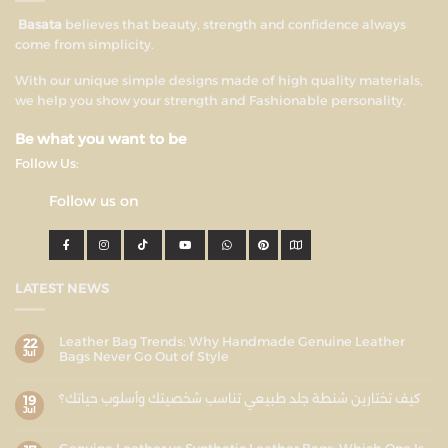
Basata
believes that beauty, strength and confidence always
come from simplicity.
With our unique simple designs made of high quality materials,
we help you show your strength and Fashionable personality.
Be what you want to be
Follow Us:
Follow us on
LATEST NEWS
Leather Bag Trends: Why Handmade Genuine Leather
22
Jul
Bags Never Go Out of Style
كيف تختارين شنطة جلد طبيعي تناسب شخصيتك وأسلوب حياتك؟
19
Jul