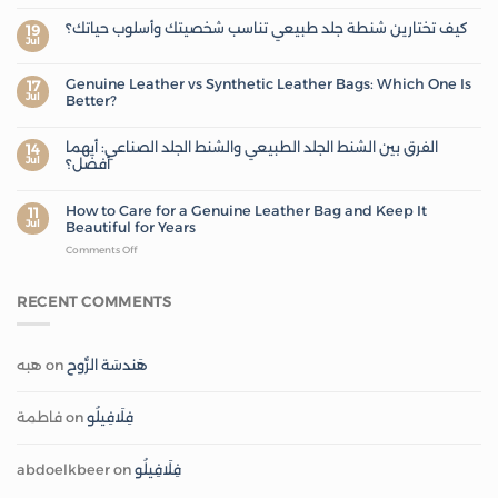
كيف تختارين شنطة جلد طبيعي تناسب شخصيتك وأسلوب حياتك؟
19
Jul
Genuine Leather vs Synthetic Leather Bags: Which One Is
17
Jul
Better?
الفرق بين الشنط الجلد الطبيعي والشنط الجلد الصناعي: أيهما
14
Jul
أفضل؟
How to Care for a Genuine Leather Bag and Keep It
11
Jul
Beautiful for Years
Comments Off
RECENT COMMENTS
هبه
on
هَندسَة الرُّوح
فاطمة
on
فِلَافِيلُو
abdoelkbeer
on
فِلَافِيلُو