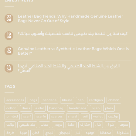
LATEST NEWS
Leather Bag Trends: Why Handmade Genuine Leather
22
Jul
Bags Never Go Out of Style
كيف تختارين شنطة جلد طبيعي تناسب شخصيتك وأسلوب حياتك؟
19
Jul
Genuine Leather vs Synthetic Leather Bags: Which One Is
17
Jul
Better?
الفرق بين الشنط الجلد الطبيعي والشنط الجلد الصناعي: أيهما
14
Jul
أفضل؟
TAGS
accessories
bags
bandana
blouse
cap
cardigan
chiffon
cotton
dress
esdal
handbag
handmade
hijab
plain
printed
scarf
scarfe
scarves
shwal
veil
wallet
بوكليت
صوف
شوال
شال
سكارف
سادة
دريس
حجاب
جلد طبيعي
جاكت
مشغولة
محفظة
كوفيه
كنار
كارديجان
كاردي
قطن
عباية
طرحة