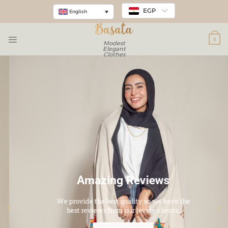
EGP
English
0
Modest
Elegant
Clothes
Amazing Reviews
We provide the best quality so we have the
best reviews from our lovely clients.