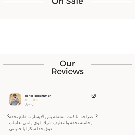
On Sale
Our
Reviews
donia_abdelrhman
Kamelia_Abaz










ربة منزل
I loved it the mom
صراحة انا كنت مقلقلة بس الايشارب طلع تحفة
بصر
anyone who sees 
وخامته تحفة والتغليف شيك قوي وانتي تعاملك
جدا
soft, very light 
ذوق جدا شكرا يا حبيبتي
ا