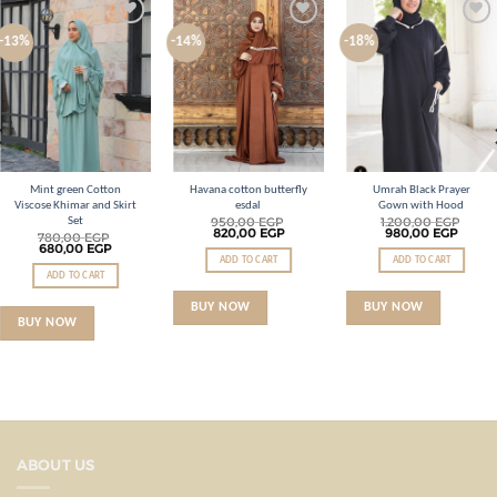
Add to
Add to
Add to
-13%
-14%
-18%
wishlist
wishlist
wishlist
Mint green Cotton
Havana cotton butterfly
Umrah Black Prayer
Viscose Khimar and Skirt
esdal
Gown with Hood
950,00
EGP
1.200,00
EGP
Set
820,00
EGP
980,00
EGP
780,00
EGP
680,00
EGP
ADD TO CART
ADD TO CART
ADD TO CART
BUY NOW
BUY NOW
BUY NOW
ABOUT US