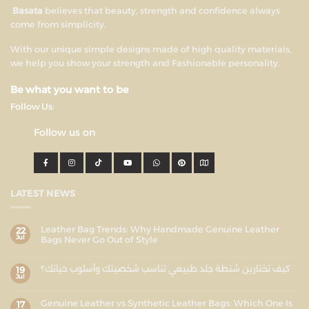
Basata
believes that beauty, strength and confidence always
come from simplicity.
With our unique simple designs made of high quality materials,
we help you show your strength and Fashionable personality.
Be what you want to be
Follow Us:
Follow us on
LATEST NEWS
Leather Bag Trends: Why Handmade Genuine Leather
22
Jul
Bags Never Go Out of Style
كيف تختارين شنطة جلد طبيعي تناسب شخصيتك وأسلوب حياتك؟
19
Jul
Genuine Leather vs Synthetic Leather Bags: Which One Is
17