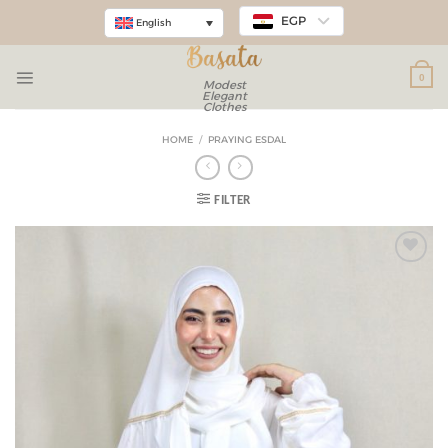
EGP
English
0
Modest
Elegant
Clothes
HOME
/
PRAYING ESDAL
FILTER
Add to
wishlist