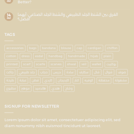
Jul
Better?
الفرق بين الشنط الجلد الطبيعي والشنط الجلد الصناعي: أيهما
14
Jul
أفضل؟
TAGS
accessories
bags
bandana
blouse
cap
cardigan
chiffon
cotton
dress
esdal
handbag
handmade
hijab
plain
printed
scarf
scarfe
scarves
shwal
veil
wallet
بوكليت
صوف
شوال
شال
سكارف
سادة
دريس
حجاب
جلد طبيعي
جاكت
مشغولة
محفظة
كوفيه
كنار
كارديجان
كاردي
قطن
عباية
طرحة
وشاح
هندي
هاندميد
موهير
مطبوع
SIGNUP FOR NEWSLETTER
Lorem ipsum dolor sit amet, consectetuer adipiscing elit, sed
diam nonummy nibh euismod tincidunt ut laoreet.