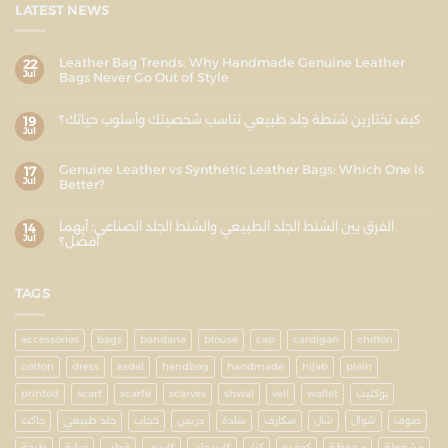
LATEST NEWS
Leather Bag Trends: Why Handmade Genuine Leather
22
Jul
Bags Never Go Out of Style
كيف تختارين شنطة جلد طبيعي تناسب شخصيتك وأسلوب حياتك؟
19
Jul
Genuine Leather vs Synthetic Leather Bags: Which One Is
17
Jul
Better?
الفرق بين الشنط الجلد الطبيعي والشنط الجلد الصناعي: أيهما
14
Jul
أفضل؟
TAGS
accessories
bags
bandana
blouse
cap
cardigan
chiffon
cotton
dress
esdal
handbag
handmade
hijab
plain
printed
scarf
scarfe
scarves
shwal
veil
wallet
بوكليت
صوف
شوال
شال
سكارف
سادة
دريس
حجاب
جلد طبيعي
جاكت
مشغولة
محفظة
كوفيه
كنار
كارديجان
كاردي
قطن
عباية
طرحة