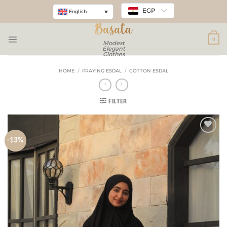
EGP
English
0
Modest
Elegant
Clothes
HOME
/
PRAYING ESDAL
/
COTTON ESDAL
FILTER
-13%
Add to
wishlist