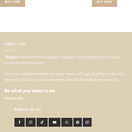
BUY NOW
BUY NOW
ABOUT US
Basata
believes that beauty, strength and confidence always
come from simplicity.
With our unique simple designs made of high quality materials,
we help you show your strength and Fashionable personality.
Be what you want to be
Follow Us:
Follow us on