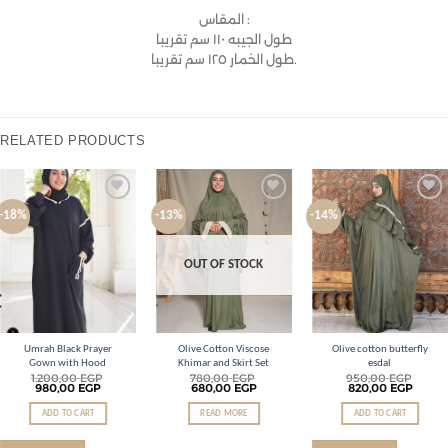
المقاس :
طول الجيبه ١١٠ سم تقريبا
طول الخمار ١٢٥ سم تقريبا.
RELATED PRODUCTS
Add to
Add to
Add to
-18%
-13%
-14%
wishlist
wishlist
wishlist
OUT OF STOCK
Umrah Black Prayer
Olive Cotton Viscose
Olive cotton butterfly
Gown with Hood
Khimar and Skirt Set
esdal
1.200,00
EGP
780,00
EGP
950,00
EGP
980,00
EGP
680,00
EGP
820,00
EGP
ADD TO CART
READ MORE
ADD TO CART