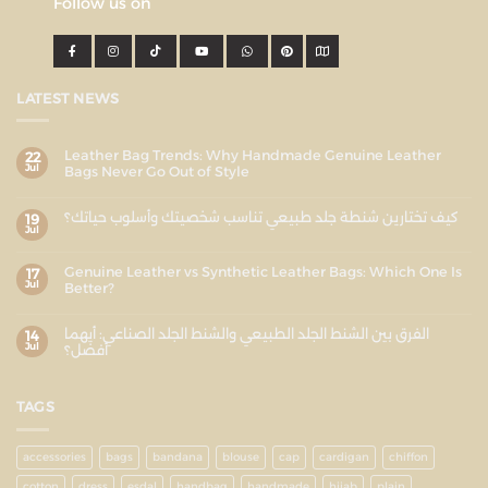
Follow us on
LATEST NEWS
Leather Bag Trends: Why Handmade Genuine Leather
22
Jul
Bags Never Go Out of Style
كيف تختارين شنطة جلد طبيعي تناسب شخصيتك وأسلوب حياتك؟
19
Jul
Genuine Leather vs Synthetic Leather Bags: Which One Is
17
Jul
Better?
الفرق بين الشنط الجلد الطبيعي والشنط الجلد الصناعي: أيهما
14
Jul
أفضل؟
TAGS
accessories
bags
bandana
blouse
cap
cardigan
chiffon
cotton
dress
esdal
handbag
handmade
hijab
plain