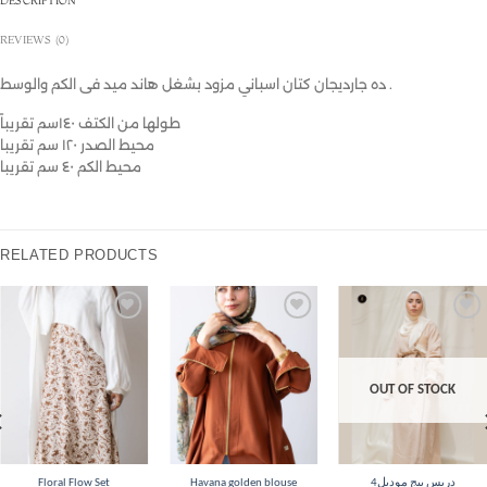
DESCRIPTION
REVIEWS (0)
ده جارديجان كتان اسباني مزود بشغل هاند ميد فى الكم والوسط .
طولها من الكتف ١٤٠سم تقريباً
محيط الصدر ١٢٠ سم تقريبا
محيط الكم ٤٠ سم تقريبا
RELATED PRODUCTS
Add to
Add to
Add to
wishlist
wishlist
wishlist
OUT OF STOCK
Floral Flow Set
Havana golden blouse
دريس بيج موديل4