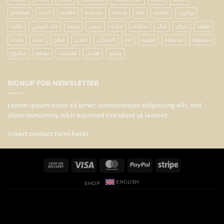
printed
scarf
scarfe
scarves
shwal
veil
wallet
بوكليت
صوف
شوال
شال
سكارف
سادة
دريس
حجاب
جلد طبيعي
جاكت
مشغولة
محفظة
كوفيه
كنار
كارديجان
كاردي
قطن
عباية
طرحة
وشاح
هندي
هاندميد
موهير
مطبوع
SIGNUP FOR NEWSLETTER
Lorem ipsum dolor sit amet, consectetuer adipiscing elit, sed
diam nonummy nibh euismod tincidunt ut laoreet.
(insert contact form here)
ENGLISH
SHOP