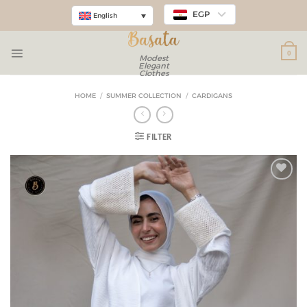
EGP
English
0
Modest
Elegant
Clothes
HOME
/
SUMMER COLLECTION
/
CARDIGANS
FILTER
Add to
wishlist