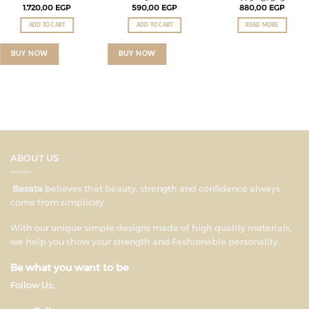
1.720,00
EGP
590,00
EGP
880,00
EGP
ADD TO CART
ADD TO CART
READ MORE
BUY NOW
BUY NOW
ABOUT US
Basata
believes that beauty, strength and confidence always
come from simplicity.
With our unique simple designs made of high quality materials,
we help you show your strength and Fashionable personality.
Be what you want to be
Follow Us: